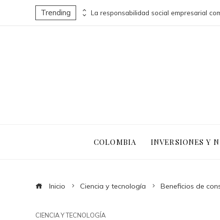
Trending
La conexión entre Ned Leeds y la expansión del MCU en Spider-Man: Brand New Day
COLOMBIA
INVERSIONES Y 
Inicio
Ciencia y tecnología
Beneficios de cons
CIENCIA Y TECNOLOGÍA