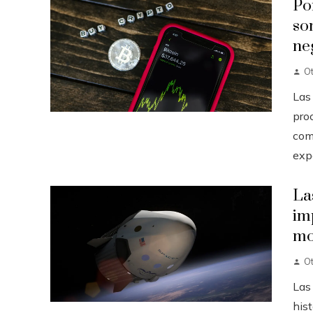
Po
so
ne
O
Las
pro
com
expo
La
im
mo
O
Las
hist