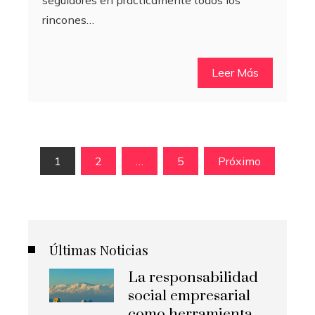
rincones…
Leer Más
Paginación
1
2
…
5
Próximo
de
entradas
Últimas Noticias
La responsabilidad
social empresarial
como herramienta