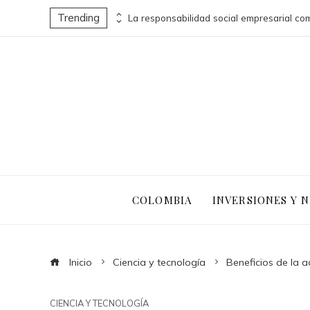
Trending
La conexión entre Ned Leeds y la expansión del MCU en Spider-Man: Brand New Day
COLOMBIA
INVERSIONES Y 
Inicio
Ciencia y tecnología
Beneficios de la a
CIENCIA Y TECNOLOGÍA