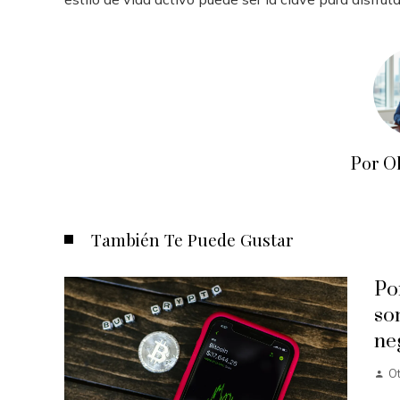
Por O
También Te Puede Gustar
Po
so
ne
O