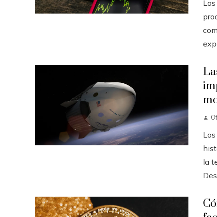
Las
pro
com
expo
La
im
mo
O
Las
hist
la t
Desd
Có