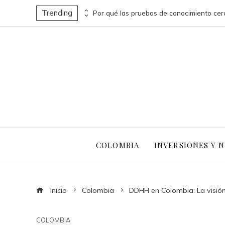
Trending
Turismo sostenible y pesca responsable en la economía azul de Belice
COLOMBIA
INVERSIONES Y 
Inicio
Colombia
DDHH en Colombia: La visió
COLOMBIA