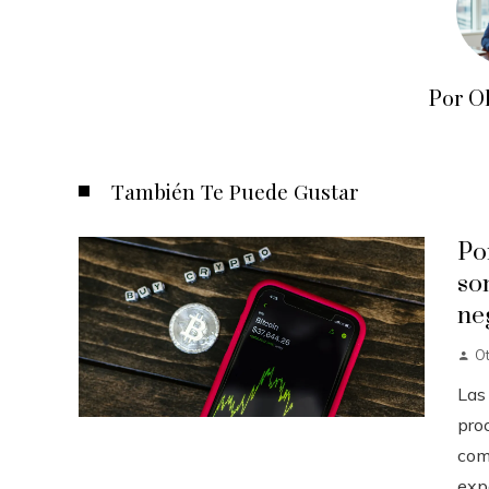
Por O
También Te Puede Gustar
Po
so
ne
O
Las
pro
com
expo