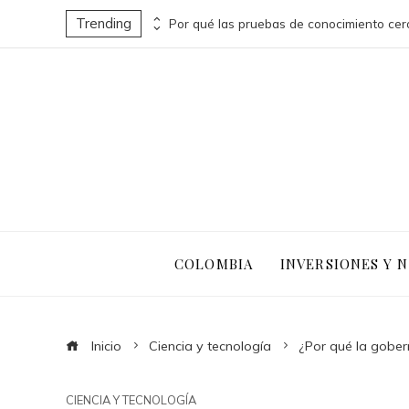
Trending
Turismo sostenible y pesca responsable en la economía azul de Belice
COLOMBIA
INVERSIONES Y 
Inicio
Ciencia y tecnología
¿Por qué la gobern
CIENCIA Y TECNOLOGÍA