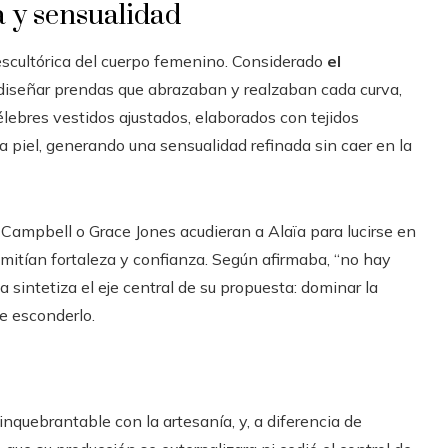
a y sensualidad
 escultórica del cuerpo femenino. Considerado
el
 diseñar prendas que abrazaban y realzaban cada curva,
célebres vestidos ajustados, elaborados con tejidos
 piel, generando una sensualidad refinada sin caer en la
 Campbell o Grace Jones acudieran a Alaïa para lucirse en
itían fortaleza y confianza. Según afirmaba, “no hay
ea sintetiza el eje central de su propuesta: dominar la
de esconderlo.
nquebrantable con la artesanía, y, a diferencia de