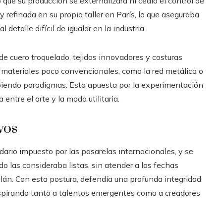
que su producción se externalizara ni cedió el control de
 refinada en su propio taller en París, lo que aseguraba
detalle difícil de igualar en la industria.
de cuero troquelado, tejidos innovadores y costuras
on materiales poco convencionales, como la red metálica o
piendo paradigmas. Esta apuesta por la experimentación
ntre el arte y la moda utilitaria.
vos
ario impuesto por las pasarelas internacionales, y se
o las consideraba listas, sin atender a las fechas
án. Con esta postura, defendía una profunda integridad
nspirando tanto a talentos emergentes como a creadores