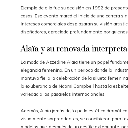
Ejemplo de ello fue su decisión en 1982 de presenta
casas. Ese evento marcó el inicio de una carrera si
intereses comerciales desplazaran su visión artísti
diseñadores, apreciado profundamente por quienes v
Alaïa y su renovada interpret
La moda de Azzedine Alaïa tiene un papel fundament
elegancia femenina. En un periodo donde la industria
mantuvo fiel a la celebración de la silueta femeni
la exuberancia de Naomi Campbell hasta la esbelte
variedad a las pasarelas internacionales.
Además, Alaïa jamás dejó que la estética dramática
visualmente sorprendentes, se concibieron para fav
modelos que, después de un desfile extenuante, pod