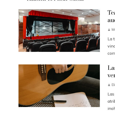
Te
au
Ma
La 
vinc
cont
La
ver
El
Las
atr
inol