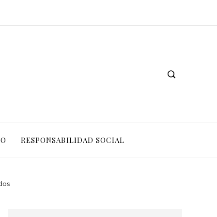
Las 15 donaciones individuales más grandes que cambiaron sistemas educativos
Las exploraciones espaciales más importantes que impactaron la ciencia moderna
IO
RESPONSABILIDAD SOCIAL
dos