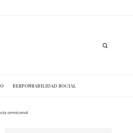
Las 15 donaciones individuales más grandes que cambiaron sistemas educativos
Las exploraciones espaciales más importantes que impactaron la ciencia moderna
IO
RESPONSABILIDAD SOCIAL
ncia omnicanal