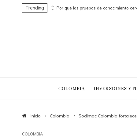
Trending
Turismo sostenible y pesca responsable en la economía azul de Belice
COLOMBIA
INVERSIONES Y 
Inicio
Colombia
Sodimac Colombia fortalece 
COLOMBIA