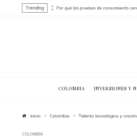
Trending
Turismo sostenible y pesca responsable en la economía azul de Belice
COLOMBIA
INVERSIONES Y 
Inicio
Colombia
Talento tecnológico y creci
COLOMBIA