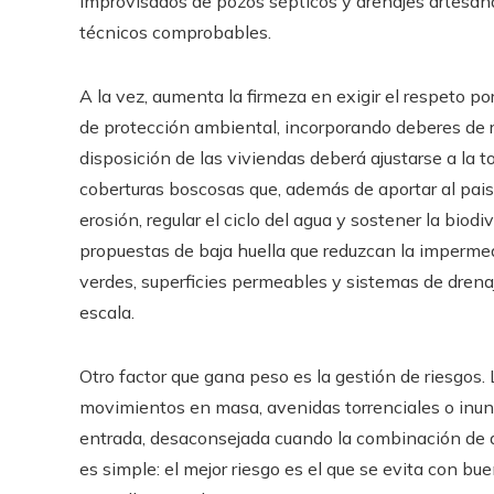
improvisados de pozos sépticos y drenajes artesan
técnicos comprobables.
A la vez, aumenta la firmeza en exigir el respeto por 
de protección ambiental, incorporando deberes de r
disposición de las viviendas deberá ajustarse a la to
coberturas boscosas que, además de aportar al paisa
erosión, regular el ciclo del agua y sostener la biod
propuestas de baja huella que reduzcan la impermea
verdes, superficies permeables y sistemas de drena
escala.
Otro factor que gana peso es la gestión de riesgos
movimientos en masa, avenidas torrenciales o inun
entrada, desaconsejada cuando la combinación de 
es simple: el mejor riesgo es el que se evita con bu