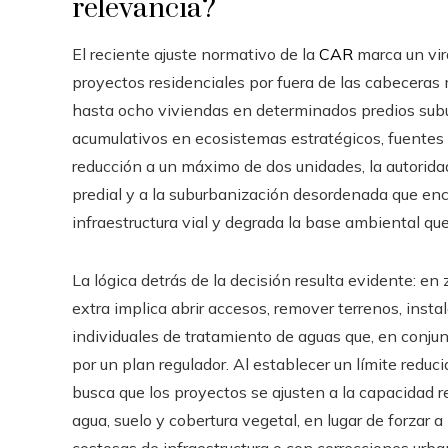
relevancia?
El reciente ajuste normativo de la
CAR
marca un vir
proyectos residenciales por fuera de las cabeceras 
hasta ocho viviendas en determinados predios sub
acumulativos en ecosistemas estratégicos, fuentes 
reducción a un máximo de dos unidades, la autorida
predial y a la suburbanización desordenada que enca
infraestructura vial y degrada la base ambiental que
La lógica detrás de la decisión resulta evidente: en
extra implica abrir accesos, remover terrenos, insta
individuales de tratamiento de aguas que, en conjun
por un plan regulador. Al establecer un límite reduc
busca que los proyectos se ajusten a la capacidad re
agua, suelo y cobertura vegetal, en lugar de forzar
costosas de infraestructura o con correcciones urbaní