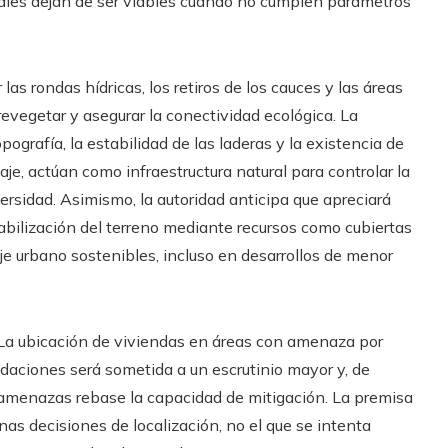
ales dejan de ser viables cuando no cumplen parámetros
las rondas hídricas, los retiros de los cauces y las áreas
evegetar y asegurar la conectividad ecológica. La
pografía, la estabilidad de las laderas y la existencia de
je, actúan como infraestructura natural para controlar la
iversidad. Asimismo, la autoridad anticipa que apreciará
bilización del terreno mediante recursos como cubiertas
je urbano sostenibles, incluso en desarrollos de menor
. La ubicación de viviendas en áreas con amenaza por
daciones será sometida a un escrutinio mayor y, de
amenazas rebase la capacidad de mitigación. La premisa
enas decisiones de localización, no el que se intenta