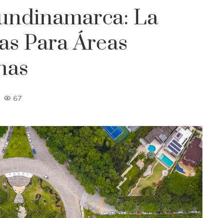
undinamarca: La
as Para Áreas
nas
67